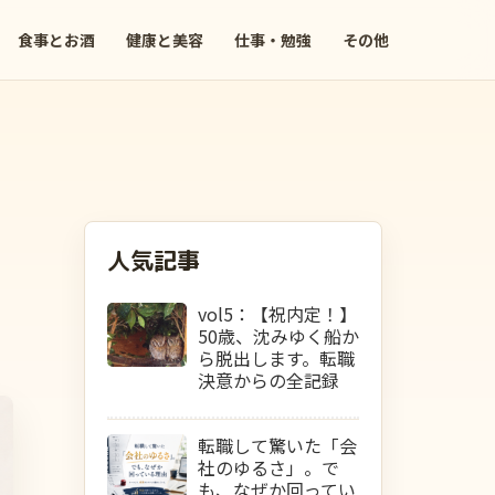
食事とお酒
健康と美容
仕事・勉強
その他
人気記事
vol5：【祝内定！】
50歳、沈みゆく船か
ら脱出します。転職
決意からの全記録
転職して驚いた「会
社のゆるさ」。で
も、なぜか回ってい