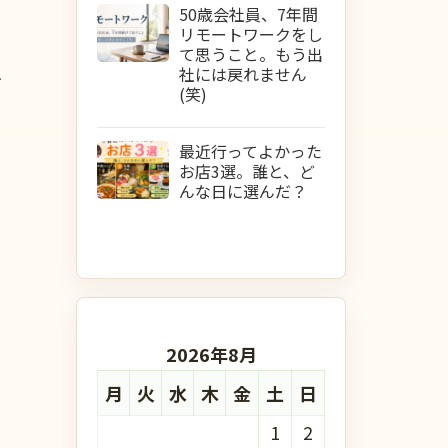
50歳会社員、7年間
リモートワークをし
て思うこと。もう出
社には戻れません
1
(笑)
最近行ってよかった
お店3選。誰と、ど
んな日に選んだ？
2026年8月
月
火
水
木
金
土
日
1
2