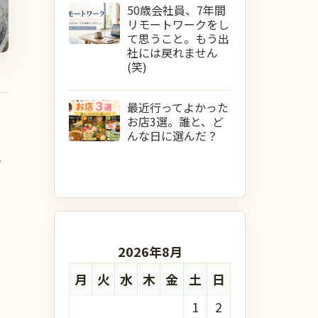
50歳会社員、7年間
リモートワークをし
て思うこと。もう出
社には戻れません
(笑)
最近行ってよかった
お店3選。誰と、ど
んな日に選んだ？
1
2026年8月
月
火
水
木
金
土
日
1
2