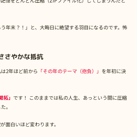
記憶をどんどん圧縮（ZIPファイル化）してしまうんだと
もう年末？！」と、大晦日に絶望する羽目になるのです。怖
のささやかな抵抗
は2年ほど前から
「その年のテーマ（抱負）」
を年初に決
開拓」
です！ このままでは私の人生、あっという間に圧縮
した。
択が面白いほど変わります。