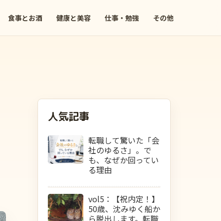
食事とお酒
健康と美容
仕事・勉強
その他
人気記事
転職して驚いた「会
社のゆるさ」。で
も、なぜか回ってい
る理由
vol5：【祝内定！】
50歳、沈みゆく船か
ら脱出します。転職