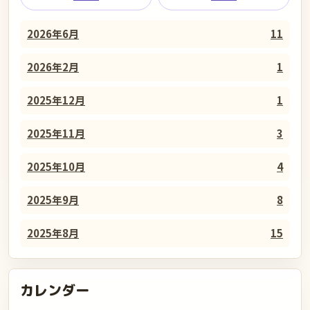
2026年6月
11
2026年2月
1
2025年12月
1
2025年11月
3
2025年10月
4
2025年9月
8
2025年8月
15
カレンダー