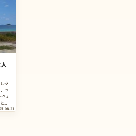
大人
楽しみ
！」っ
を控え
..
25.08.21